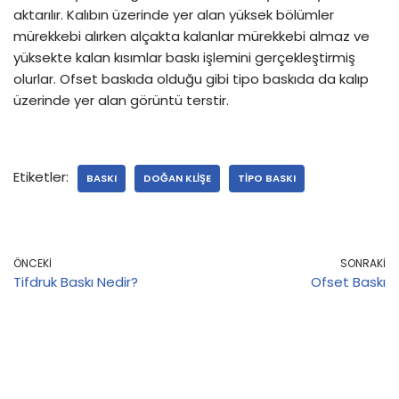
aktarılır. Kalıbın üzerinde yer alan yüksek bölümler
mürekkebi alırken alçakta kalanlar mürekkebi almaz ve
yüksekte kalan kısımlar baskı işlemini gerçekleştirmiş
olurlar. Ofset baskıda olduğu gibi tipo baskıda da kalıp
üzerinde yer alan görüntü terstir.
Etiketler:
BASKI
DOĞAN KLIŞE
TIPO BASKI
ÖNCEKI
SONRAKI
Tifdruk Baskı Nedir?
Ofset Baskı