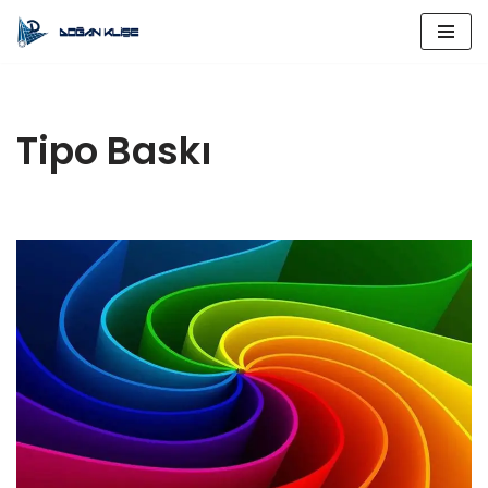
İçeriğe
geç
Tipo Baskı