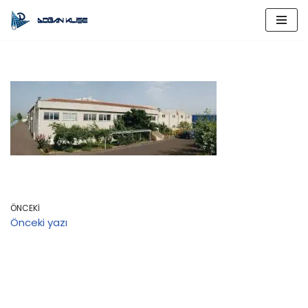
İçeriğe
geç
ÖNCEKI
Önceki yazı