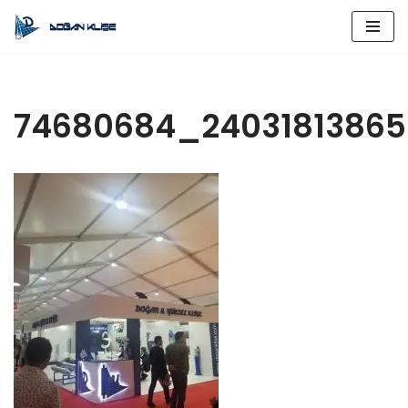
İçeriğe
geç
74680684_24031813865