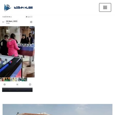
İçeriğe
geç