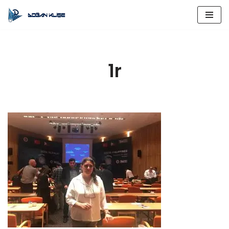
İçeriğe
geç
1r