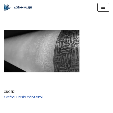
İçeriğe
geç
ÖNCEKI
Gofraj Baskı Yöntemi