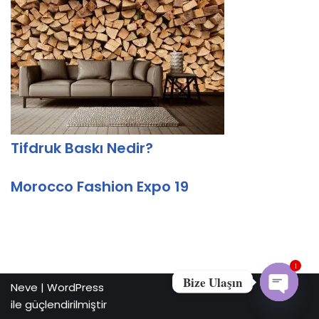
Tifdruk Baskı Nedir?
Morocco Fashion Expo 19
1
Bize Ulaşın
Neve
|
WordPress
ile güçlendirilmiştir
Open