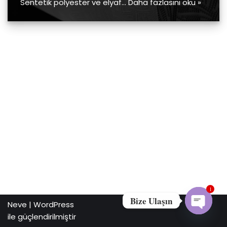
Sentetik polyester ve elyaf…
Daha fazlasını oku »
1
Bize Ulaşın
Neve
|
WordPress
ile güçlendirilmiştir
Open