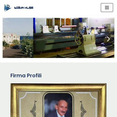
İçeriğe
geç
Firma Profili